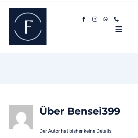
Zum
Inhalt
springen
Toggl
Navig
Startseite
Persönliche Beratung
Unternehmensberatung
Über uns
Über
Bensei399
Karriere
Der Autor hat bisher keine Details
Günter M. hat keine