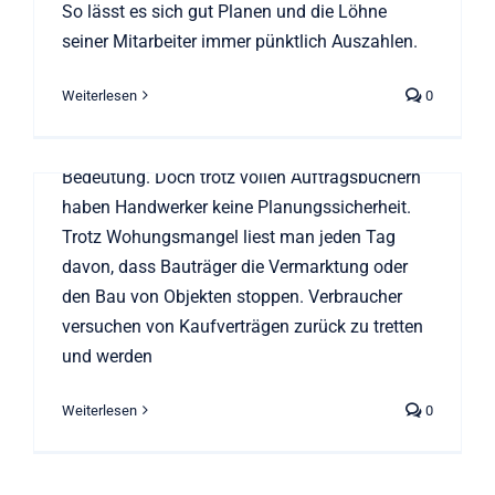
Planungssicherheit – in
So lässt es sich gut Planen und die Löhne
Von
Bensei399
|
Juli 29th, 2022
|
News
Zeiten steigender
seiner Mitarbeiter immer pünktlich Auszahlen.
In Zeiten steigender Unsicherheiten durch
Unsicherheiten
steigende Preise, gestörten Lieferketten,
Weiterlesen
0
News
höheren Zinsen und den Mangel an
Fachkräften ist Planungssicherheit von hoher
Bedeutung. Doch trotz vollen Auftragsbüchern
haben Handwerker keine Planungssicherheit.
Trotz Wohungsmangel liest man jeden Tag
davon, dass Bauträger die Vermarktung oder
den Bau von Objekten stoppen. Verbraucher
versuchen von Kaufverträgen zurück zu tretten
und werden
Weiterlesen
0