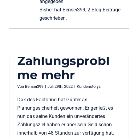
angegeben.
Zahlungsproblme mehr
Bisher hat Bensei399, 2 Blog Beiträge
Kundenstorys
geschrieben.
Günter M. hat
keine
Zahlungsprobl
me mehr
Planungssicher
Von
Bensei399
|
Juli 29th, 2022
|
Kundenstorys
heit – in Zeiten
Dak des Factoring hat Günter an
Planungssicherheit gewonnen. Er genießt es
steigender
nun das seine Kunden ein unverändertes
Zahlungsziel haben er aber sein Geld schon
Unsicherheiten
innerhalb von 48 Stunden zur verfügung hat.